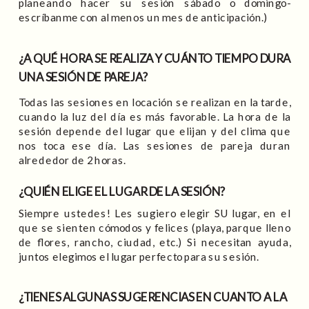
planeando hacer su sesión sábado o domingo-
escríbanme con al menos un mes de anticipación.)
¿A QUÉ HORA SE REALIZA Y CUÁNTO TIEMPO DURA
UNA SESIÓN DE PAREJA?
Todas las sesiones en locación se realizan en la tarde,
cuando la luz del día es más favorable. La hora de la
sesión depende del lugar que elijan y del clima que
nos toca ese día. Las sesiones de pareja duran
alrededor de 2 horas.
¿QUIÉN ELIGE EL LUGAR DE LA SESIÓN?
Siempre ustedes! Les sugiero elegir SU lugar, en el
que se sienten cómodos y felices (playa, parque lleno
de flores, rancho, ciudad, etc.) Si necesitan ayuda,
juntos elegimos el lugar perfecto para su sesión.
¿TIENES ALGUNAS SUGERENCIAS EN CUANTO A LA